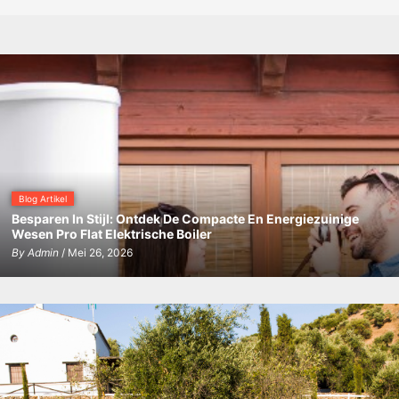
Blog Artikel
Besparen In Stijl: Ontdek De Compacte En Energiezuinige
Wesen Pro Flat Elektrische Boiler
By
Admin
/ Mei 26, 2026