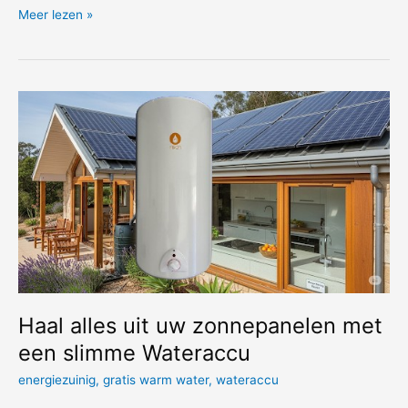
Nooit
Meer lezen »
meer
koud
douchen:
Grote
gezinnen
en
hotels,
zekerheid
van
Inox
Duplex
Boiler
200
liter
Haal alles uit uw zonnepanelen met
een slimme Wateraccu
energiezuinig
,
gratis warm water
,
wateraccu