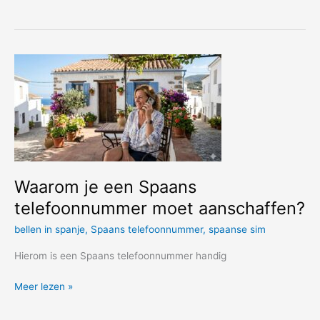
vind
ik
mijn
droomhuis
in
de
regio
Castellon?
Waarom je een Spaans
telefoonnummer moet aanschaffen?
bellen in spanje
,
Spaans telefoonnummer
,
spaanse sim
Hierom is een Spaans telefoonnummer handig
Waarom
Meer lezen »
je
een