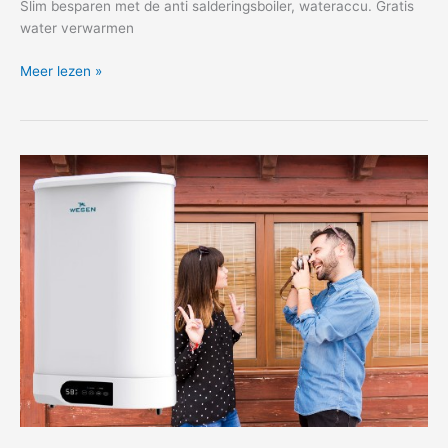
Slim besparen met de anti salderingsboiler, wateraccu. Gratis
water verwarmen
Haal
Meer lezen »
alles
uit
uw
zonnepanelen
met
een
slimme
Wateraccu