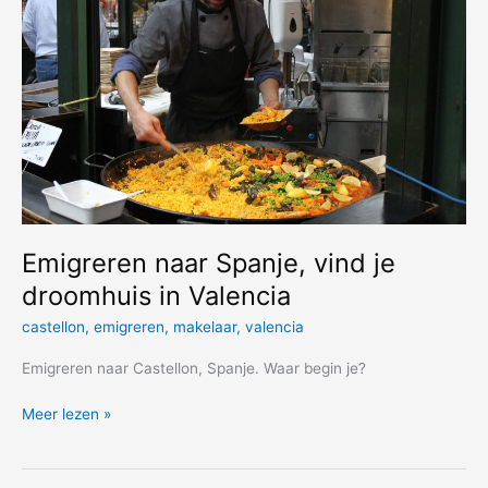
DAT
de
juiste
is?
Emigreren naar Spanje, vind je
droomhuis in Valencia
castellon
,
emigreren
,
makelaar
,
valencia
Emigreren naar Castellon, Spanje. Waar begin je?
Emigreren
Meer lezen »
naar
Spanje,
vind