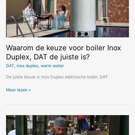
Waarom de keuze voor boiler Inox
Duplex, DAT de juiste is?
DAT
,
inox duplex
,
warm water
De juiste keuze is Inox Duplex elektrische boiler, DAT
Waarom
Meer lezen »
de
keuze
voor
boiler
Inox
Duplex,