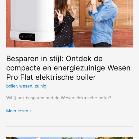
Besparen in stijl: Ontdek de
compacte en energiezuinige Wesen
Pro Flat elektrische boiler
boiler
,
wesen
,
zuinig
Wil jij ook besparen met de Wesen elektrische boiler?
Besparen
Meer lezen »
in
stijl:
Ontdek
de