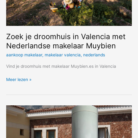
Zoek je droomhuis in Valencia met
Nederlandse makelaar Muybien
aankoop makelaar
,
makelaar valencia
,
nederlands
Vind je droomhuis met makelaar Muybien.es in Valencia
Zoek
Meer lezen »
je
droomhuis
in
Valencia
met
Nederlandse
makelaar
Muybien