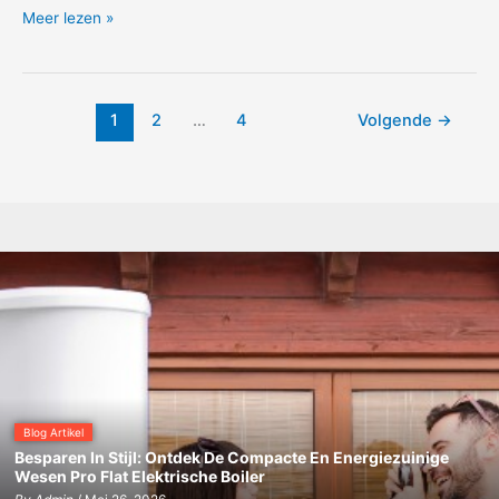
Hybride
Meer lezen »
Sol
boiler
voor
je
1
2
…
4
Volgende
→
Spaanse
casa
Blog Artikel
Besparen In Stijl: Ontdek De Compacte En Energiezuinige
Wesen Pro Flat Elektrische Boiler