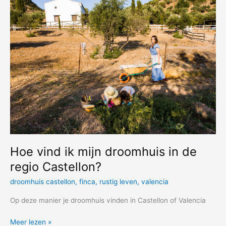
compacte
en
energiezuinige
Wesen
Pro
Flat
elektrische
boiler
Hoe vind ik mijn droomhuis in de
regio Castellon?
droomhuis castellon
,
finca
,
rustig leven
,
valencia
Op deze manier je droomhuis vinden in Castellon of Valencia
Hoe
Meer lezen »