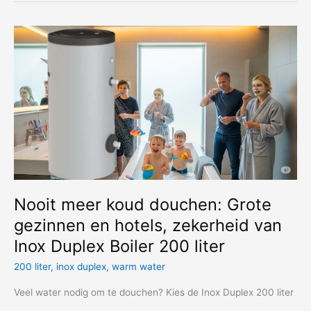
Spaans
telefoonnummer
moet
aanschaffen?
Nooit meer koud douchen: Grote
gezinnen en hotels, zekerheid van
Inox Duplex Boiler 200 liter
200 liter
,
inox duplex
,
warm water
Veel water nodig om te douchen? Kies de Inox Duplex 200 liter