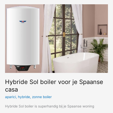
je
droomhuis
in
Valencia
Hybride Sol boiler voor je Spaanse
casa
aparici
,
hybride
,
zonne boiler
Hybride Sol boiler is superhandig bij je Spaanse woning