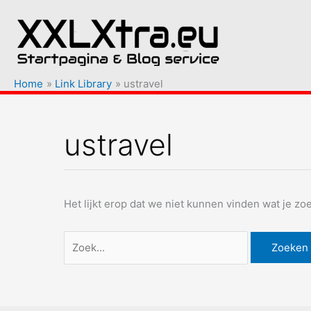
Ga
naar
de
inhoud
Home
Link Library
ustravel
ustravel
Het lijkt erop dat we niet kunnen vinden wat je z
Zoek
naar: