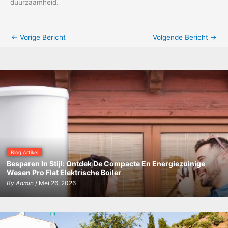
duurzaamheid.
←
Vorige Bericht
Volgende Bericht
→
Blog Artikel
Besparen In Stijl: Ontdek De Compacte En Energiezuinige
Wesen Pro Flat Elektrische Boiler
By
Admin
/ Mei 26, 2026