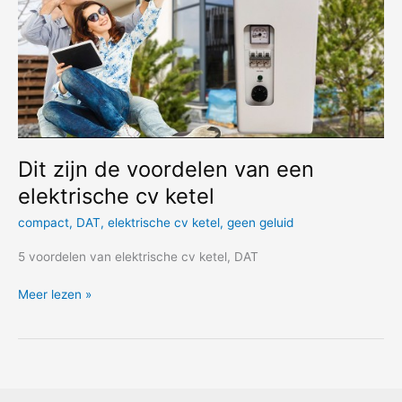
Dit zijn de voordelen van een
elektrische cv ketel
compact
,
DAT
,
elektrische cv ketel
,
geen geluid
5 voordelen van elektrische cv ketel, DAT
Dit
Meer lezen »
zijn
de
voordelen
van
een