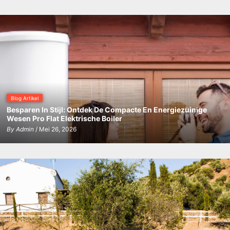
elektrische
cv
ketel
Blog Artikel
Besparen In Stijl: Ontdek De Compacte En Energiezuinige
Wesen Pro Flat Elektrische Boiler
By
Admin
/ Mei 26, 2026