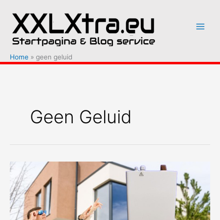
Ga
naar
de
inhoud
Home
geen geluid
Geen Geluid