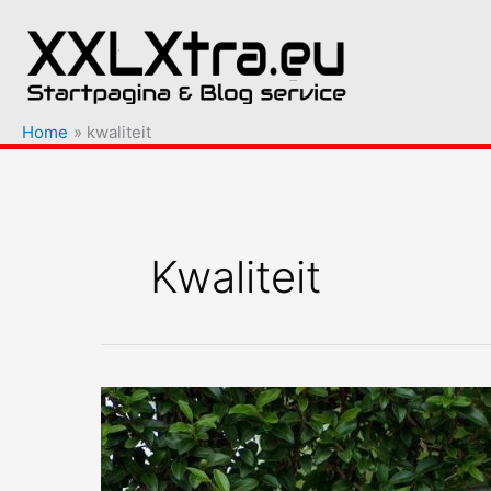
Ga
naar
de
inhoud
Home
kwaliteit
Kwaliteit