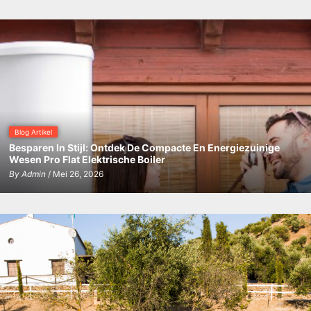
verkopen?
Blog Artikel
Besparen In Stijl: Ontdek De Compacte En Energiezuinige
Wesen Pro Flat Elektrische Boiler
By
Admin
/ Mei 26, 2026