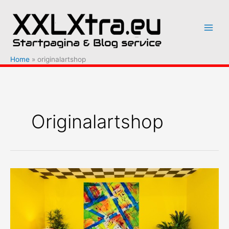
Ga
naar
de
inhoud
Home
originalartshop
Originalartshop