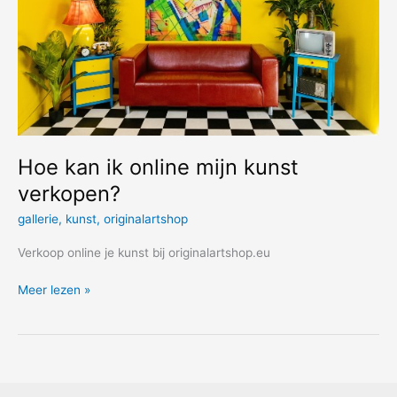
Hoe kan ik online mijn kunst
verkopen?
gallerie
,
kunst
,
originalartshop
Verkoop online je kunst bij originalartshop.eu
Hoe
Meer lezen »
kan
ik
online
mijn
kunst