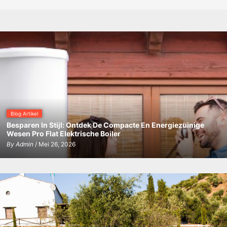
de
elektrische
cv
ketel
Blog Artikel
Besparen In Stijl: Ontdek De Compacte En Energiezuinige
Wesen Pro Flat Elektrische Boiler
By
Admin
/ Mei 26, 2026