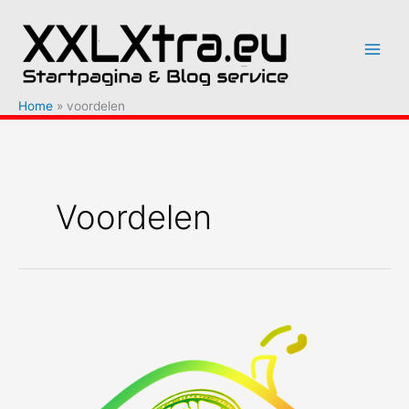
Ga
naar
de
inhoud
Home
voordelen
Voordelen