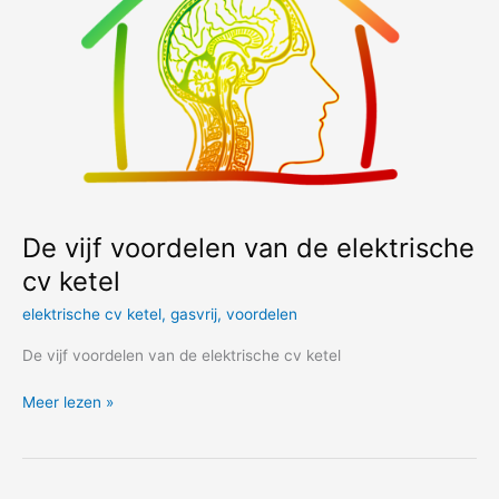
De vijf voordelen van de elektrische
cv ketel
elektrische cv ketel
,
gasvrij
,
voordelen
De vijf voordelen van de elektrische cv ketel
De
Meer lezen »
vijf
voordelen
van