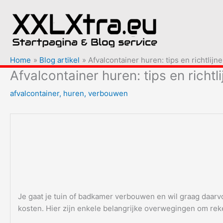
Ga
naar
de
inhoud
Home
Blog artikel
Afvalcontainer huren: tips en richtlijn
Afvalcontainer huren: tips en richtl
afvalcontainer
,
huren
,
verbouwen
Je gaat je tuin of badkamer verbouwen en wil graag daarvo
kosten. Hier zijn enkele belangrijke overwegingen om reke