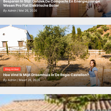
Besparen In Stijl: Ontdek De Compacte En Energiezuinige
Wesen Pro Flat Elektrische Boiler
By
Admin
/ Mei 26, 2026
Blog Artikel
Hoe Vind Ik Mijn Droomhuis In De Regio Castellon?
By
Admin
/ Maart 26, 2026