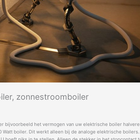
iler, zonnestroomboiler
er bijvoorbeeld het vermogen van uw elektrische boiler halvere
Watt boiler. Dit werkt alleen bij de analoge elektrische boilers
 hoeft niks in te stellen. Alleen de stekker in het stopcontact 