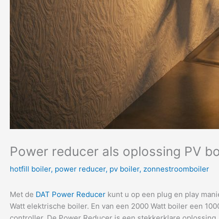
Power reducer als oplossing PV bo
hotfill boiler
,
power reducer
,
pv boiler
,
zonnestroomboiler
Met de
DAT Power Reducer
kunt u op een plug en play mani
Watt elektrische boiler. En van een 2000 Watt boiler een 1000 
controller. De Power Reducer is een stekkerklare oplossing. U