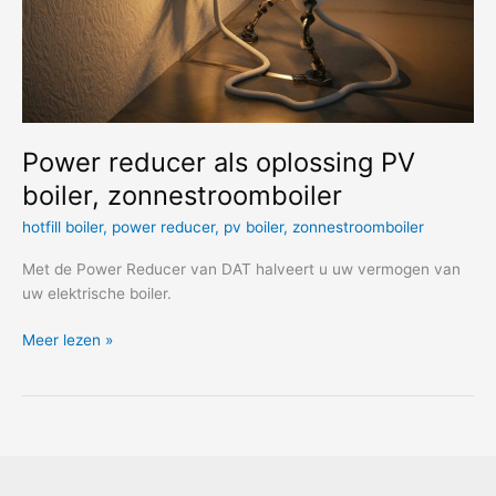
Power reducer als oplossing PV
boiler, zonnestroomboiler
hotfill boiler
,
power reducer
,
pv boiler
,
zonnestroomboiler
Met de Power Reducer van DAT halveert u uw vermogen van
uw elektrische boiler.
Power
Meer lezen »
reducer
als
oplossing
PV
boiler,
zonnestroomboiler