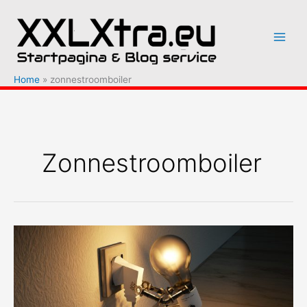
Ga
naar
de
inhoud
Home
zonnestroomboiler
Zonnestroomboiler