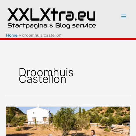
Ga
naar
de
inhoud
Home
droomhuis castellon
Droomhuis
Castellon