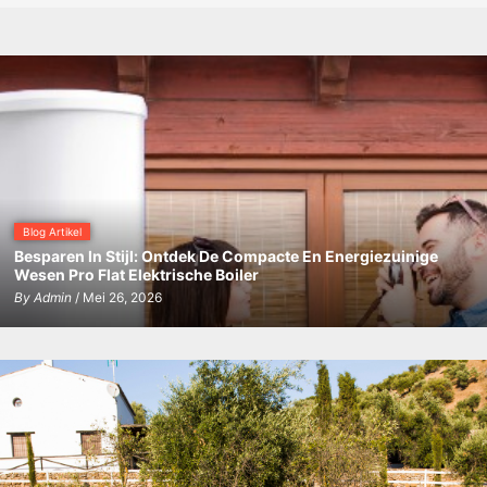
in
de
regio
Castellon?
Blog Artikel
Besparen In Stijl: Ontdek De Compacte En Energiezuinige
Wesen Pro Flat Elektrische Boiler
By
Admin
/ Mei 26, 2026