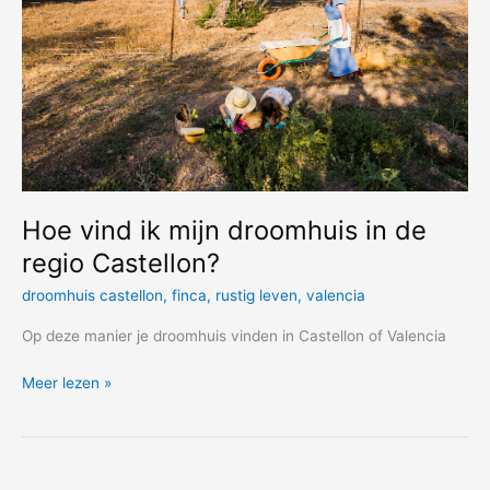
Hoe vind ik mijn droomhuis in de
regio Castellon?
droomhuis castellon
,
finca
,
rustig leven
,
valencia
Op deze manier je droomhuis vinden in Castellon of Valencia
Hoe
Meer lezen »
vind
ik
mijn
droomhuis