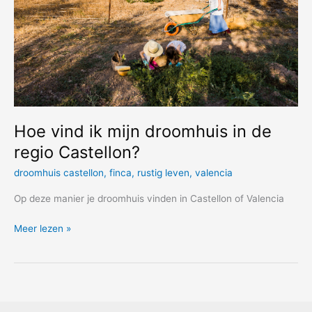
Hoe vind ik mijn droomhuis in de
regio Castellon?
droomhuis castellon
,
finca
,
rustig leven
,
valencia
Op deze manier je droomhuis vinden in Castellon of Valencia
Hoe
Meer lezen »
vind
ik
mijn
droomhuis
in