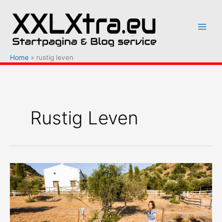
Ga
naar
de
inhoud
Home
rustig leven
Rustig Leven