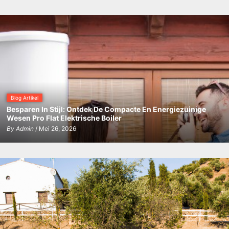
de
regio
Castellon?
Blog Artikel
Besparen In Stijl: Ontdek De Compacte En Energiezuinige
Wesen Pro Flat Elektrische Boiler
By
Admin
/ Mei 26, 2026