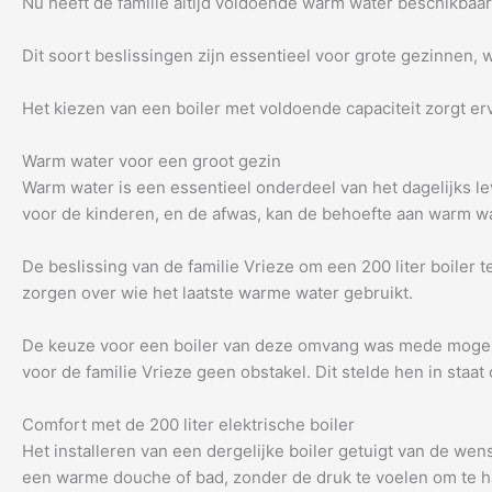
Nu heeft de familie altijd voldoende warm water beschikbaar 
Dit soort beslissingen zijn essentieel voor grote gezinnen, 
Het kiezen van een boiler met voldoende capaciteit zorgt e
Warm water voor een groot gezin
Warm water is een essentieel onderdeel van het dagelijks le
voor de kinderen, en de afwas, kan de behoefte aan warm wa
De beslissing van de familie Vrieze om een 200 liter boiler
zorgen over wie het laatste warme water gebruikt.
De keuze voor een boiler van deze omvang was mede mogelijk
voor de familie Vrieze geen obstakel. Dit stelde hen in staa
Comfort met de 200 liter elektrische boiler
Het installeren van een dergelijke boiler getuigt van de we
een warme douche of bad, zonder de druk te voelen om te haa