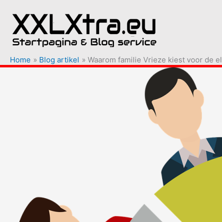
Ga
naar
de
inhoud
Home
Blog artikel
Waarom familie Vrieze kiest voor de el