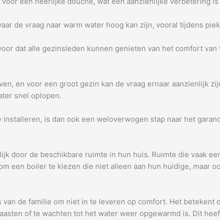
voor een heerlijke douche, wat een aanzienlijke verbetering is 
waar de vraag naar warm water hoog kan zijn, vooral tijdens pie
rvoor dat alle gezinsleden kunnen genieten van het comfort va
ven, en voor een groot gezin kan de vraag ernaar aanzienlijk zi
ter snel oplopen.
 te installeren, is dan ook een weloverwogen stap naar het gar
 door de beschikbare ruimte in hun huis. Ruimte die vaak een 
t om een boiler te kiezen die niet alleen aan hun huidige, maar
ns van de familie om niet in te leveren op comfort. Het beteken
sten of te wachten tot het water weer opgewarmd is. Dit heeft e