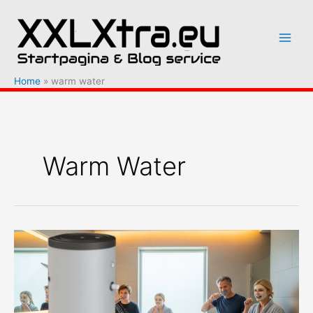
Ga
naar
de
inhoud
Home
warm water
Warm Water