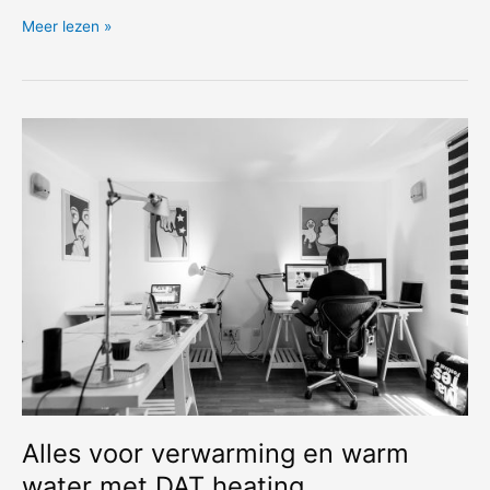
Elektrische
Meer lezen »
boiler
50
liter,
past
deze
in
mijn
badkamer?
Alles voor verwarming en warm
water met DAT heating