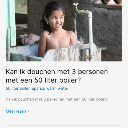
boiler
200
liter
Kan ik douchen met 3 personen
met een 50 liter boiler?
50 liter boiler
,
aparici
,
warm water
Kan ik douchen met 3 personen met een 50 liter boiler?
Kan
Meer lezen »
ik
douchen