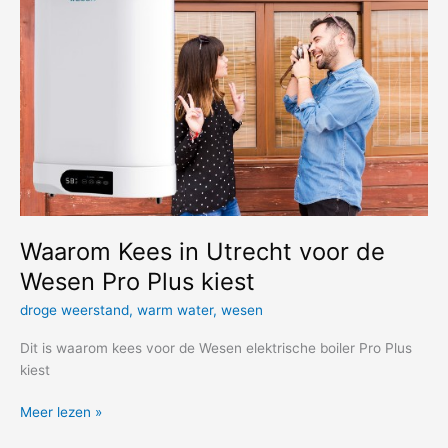
hotels,
zekerheid
van
Inox
Duplex
Boiler
200
liter
Waarom Kees in Utrecht voor de
Wesen Pro Plus kiest
droge weerstand
,
warm water
,
wesen
Dit is waarom kees voor de Wesen elektrische boiler Pro Plus
kiest
Waarom
Meer lezen »
Kees