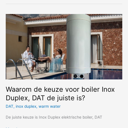
in
Utrecht
voor
de
Wesen
Pro
Plus
kiest
Waarom de keuze voor boiler Inox
Duplex, DAT de juiste is?
DAT
,
inox duplex
,
warm water
De juiste keuze is Inox Duplex elektrische boiler, DAT