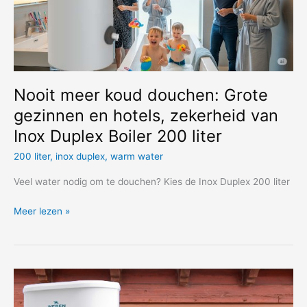
Nooit meer koud douchen: Grote
gezinnen en hotels, zekerheid van
Inox Duplex Boiler 200 liter
200 liter
,
inox duplex
,
warm water
Veel water nodig om te douchen? Kies de Inox Duplex 200 liter
Nooit
Meer lezen »
meer
koud
douchen:
Grote
gezinnen
en