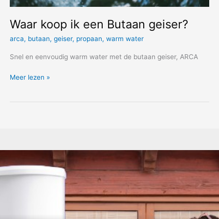
Waar koop ik een Butaan geiser?
arca
,
butaan
,
geiser
,
propaan
,
warm water
Snel en eenvoudig warm water met de butaan geiser, ARCA
Waar
Meer lezen »
koop
ik
een
Butaan
geiser?