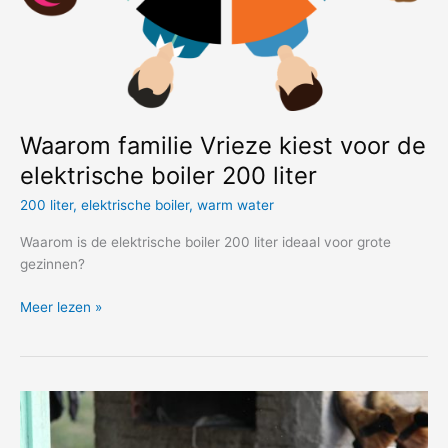
Waarom familie Vrieze kiest voor de
elektrische boiler 200 liter
200 liter
,
elektrische boiler
,
warm water
Waarom is de elektrische boiler 200 liter ideaal voor grote
gezinnen?
Waarom
Meer lezen »
familie
Vrieze
kiest
voor
de
elektrische