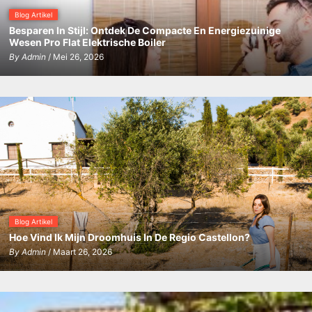
Blog Artikel
Besparen In Stijl: Ontdek De Compacte En Energiezuinige
Wesen Pro Flat Elektrische Boiler
By
Admin
/ Mei 26, 2026
Blog Artikel
Hoe Vind Ik Mijn Droomhuis In De Regio Castellon?
By
Admin
/ Maart 26, 2026