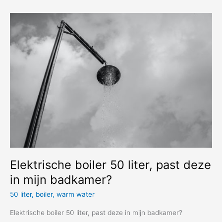
met
3
personen
met
een
50
liter
boiler?
Elektrische boiler 50 liter, past deze
in mijn badkamer?
50 liter
,
boiler
,
warm water
Elektrische boiler 50 liter, past deze in mijn badkamer?