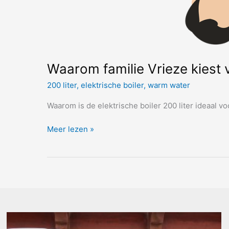
Waarom familie Vrieze kiest v
200 liter
,
elektrische boiler
,
warm water
Waarom is de elektrische boiler 200 liter ideaal v
Waarom
Meer lezen »
familie
Vrieze
kiest
voor
de
elektrische
boiler
200