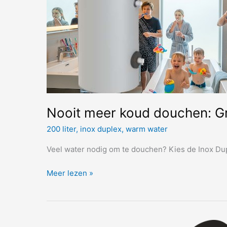
Nooit meer koud douchen: Gro
200 liter
,
inox duplex
,
warm water
Veel water nodig om te douchen? Kies de Inox Dup
Nooit
Meer lezen »
meer
koud
douchen:
Grote