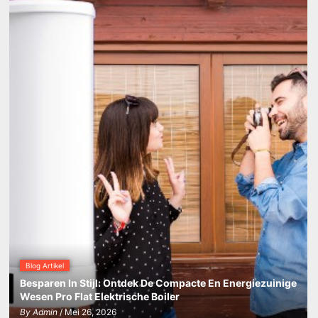
liter
Blog Artikel
Besparen In Stijl: Ontdek De Compacte En Energiezuinige
Wesen Pro Flat Elektrische Boiler
By
Admin
/ Mei 26, 2026