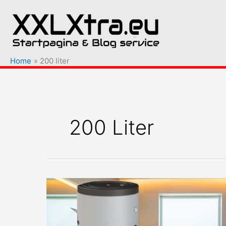
Ga
naar
de
inhoud
Home
200 liter
200 Liter